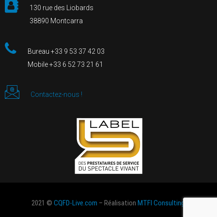
130 rue des Liobards
38890 Montcarra
Bureau +33 9 53 37 42 03
Mobile +33 6 52 73 21 61
Contactez-nous !
2021 ©
CQFD-Live.com
– Réalisation
MTFI Consulting