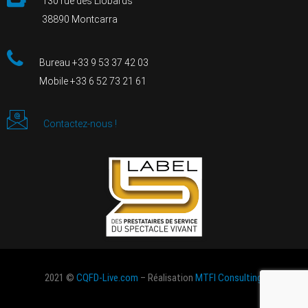
130 rue des Liobards
38890 Montcarra
Bureau +33 9 53 37 42 03
Mobile +33 6 52 73 21 61
Contactez-nous !
2021 ©
CQFD-Live.com
– Réalisation
MTFI Consulting